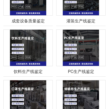
成套设备质量鉴定
灌装生产线鉴定
饮料生产线鉴定
PC生产线鉴定