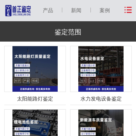
产品
新闻
案例
鉴定范围
太阳能路灯鉴定
水力发电设备鉴定