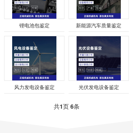
锂电池包鉴定
新能源汽车质量鉴定
风力发电设备鉴定
光伏发电设备鉴定
共
页
条
1
6