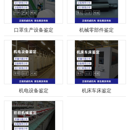
口罩生产设备鉴定
机械零部件鉴定
机电设备鉴定
机床车床鉴定