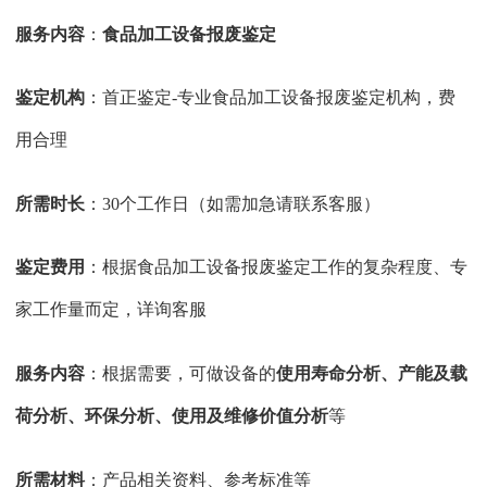
服务内容
：
食品加工设备报废鉴定
鉴定机构
：首正鉴定-专业食品加工设备报废鉴定机构，费
用合理
所需时长
：30个工作日（如需加急请联系客服）
鉴定费用
：根据食品加工设备报废鉴定工作的复杂程度、专
家工作量而定，详询客服
服务内容
：根据需要，可做设备的
使用寿命分析、产能及载
荷分析、环保分析、使用及维修价值分析
等
所需材料
：产品相关资料、参考标准等