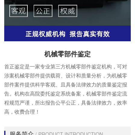
机械零部件鉴定
首正鉴定是一家专业第三方机械零部件鉴定机构，可对
涉案机械零部件提供载荷、设计和质量分析，为机械零
部件案件提供科学客观、且具备法律效力的质量鉴定报
告。机构在高院委托鉴定系统备案，机械零部件鉴定流
程规范严谨，所出报告公平公正，具备法律效力，效率
高，收费合理！
服务简介
/ PRODUCT INTRODUCTION