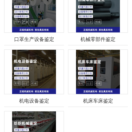
口罩生产设备鉴定
机械零部件鉴定
机电设备鉴定
机床车床鉴定