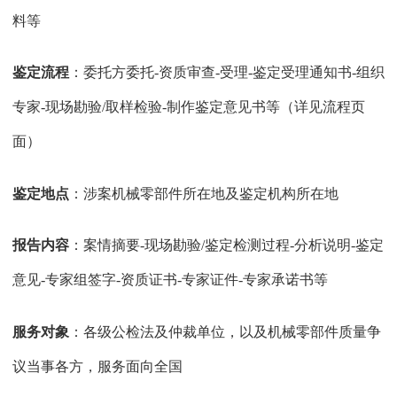
料等
鉴定流程
：委托方委托-资质审查-受理-鉴定受理通知书-组织
专家-现场勘验/取样检验-制作鉴定意见书等（详见流程页
面）
鉴定地点
：涉案机械零部件所在地及鉴定机构所在地
报告内容
：案情摘要-现场勘验/鉴定检测过程-分析说明-鉴定
意见-专家组签字-资质证书-专家证件-专家承诺书等
服务对象
：各级公检法及仲裁单位，以及机械零部件质量争
议当事各方，服务面向全国