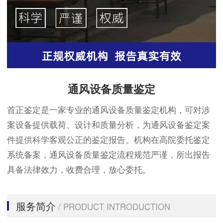
通风设备质量鉴定
首正鉴定是一家专业的通风设备质量鉴定机构，可对涉
案设备提供载荷、设计和质量分析，为通风设备鉴定案
件提供科学客观公正的鉴定报告。机构在高院委托鉴定
系统备案，通风设备质量鉴定流程规范严谨，所出报告
具备法律效力，收费合理，放心委托。
服务简介
/ PRODUCT INTRODUCTION